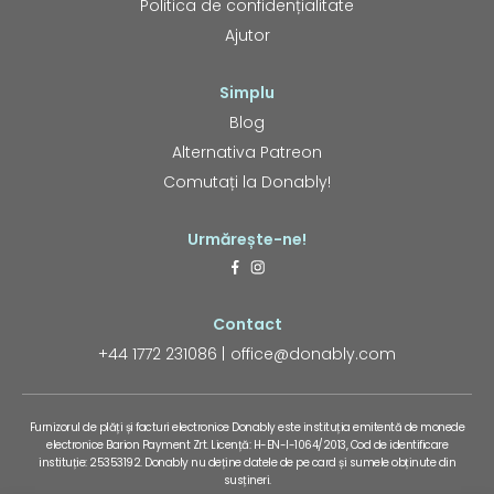
Politica de confidențialitate
Ajutor
Simplu
Blog
Alternativa Patreon
Comutați la Donably!
Urmărește-ne!
Contact
+44 1772 231086
office@donably.com
Furnizorul de plăți și facturi electronice Donably este instituția emitentă de monede
electronice Barion Payment Zrt. Licență: H-EN-I-1064/2013, Cod de identificare
instituție: 25353192. Donably nu deține datele de pe card și sumele obținute din
susțineri.