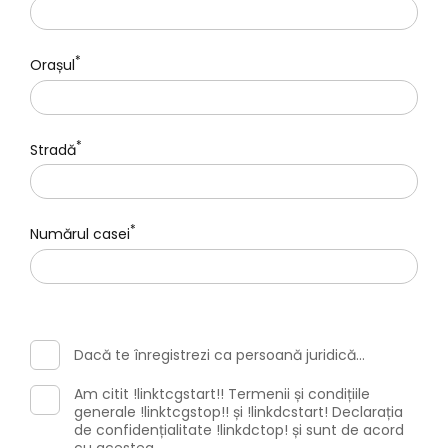
*
Orașul
*
Stradă
*
Numărul casei
Dacă te înregistrezi ca persoană juridică...
Am citit !linktcgstart!! Termenii și condițiile
generale !linktcgstop!! și !linkdcstart! Declarația
de confidențialitate !linkdctop! și sunt de acord