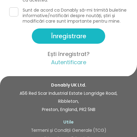
cu acestea.
Sunt de acord ca Donably să-mi trimită buletine
informative/notificări despre noutăți, știri și
modificări care sunt importante pentru mine.
Înregistrare
Ești înregistrat?
Autentificare
Donably UK Ltd.
A56 Red Scar Industrial Estate Longridge Road,
Ribbleton,
Preston, England, PR2 5NB
Utile
Termeni și Condiții Generale (TCG)