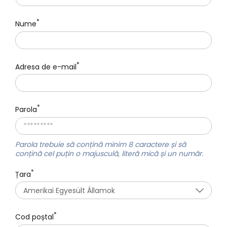
*
Nume
*
Adresa de e-mail
*
Parola
Parola trebuie să conțină minim
8 caractere
și să
conțină cel puțin
o majusculă, literă mică
și
un număr.
*
Țara
Amerikai Egyesült Államok
*
Cod poștal