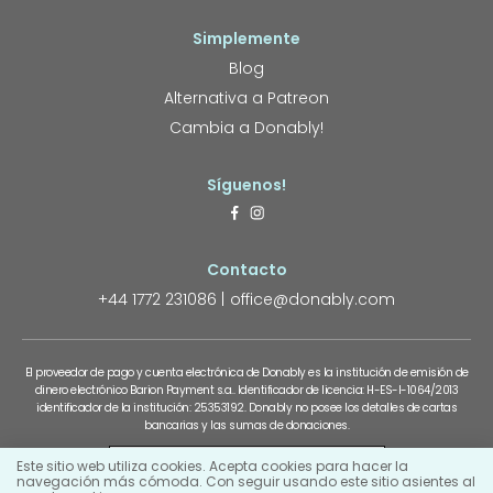
Simplemente
Blog
Alternativa a Patreon
Cambia a Donably!
Síguenos!
Contacto
+44 1772 231086
office@donably.com
El proveedor de pago y cuenta electrónica de Donably es la institución de emisión de
dinero electrónico Barion Payment s.a.. Identificador de licencia: H-ES-I-1064/2013
identificador de la institución: 25353192. Donably no posee los detalles de cartas
bancarias y las sumas de donaciones.
Este sitio web utiliza cookies. Acepta cookies para hacer la
navegación más cómoda. Con seguir usando este sitio asientes al