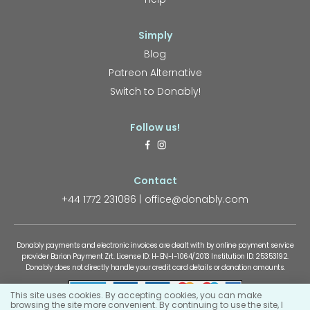
Simply
Blog
Patreon Alternative
Switch to Donably!
Follow us!
Contact
+44 1772 231086
office@donably.com
Donably payments and electronic invoices are dealt with by online payment service
provider Barion Payment Zrt. License ID: H-EN-I-1064/2013 Institution ID: 25353192.
Donably does not directly handle your credit card details or donation amounts.
This site uses cookies. By accepting cookies, you can make
browsing the site more convenient. By continuing to use the site, I