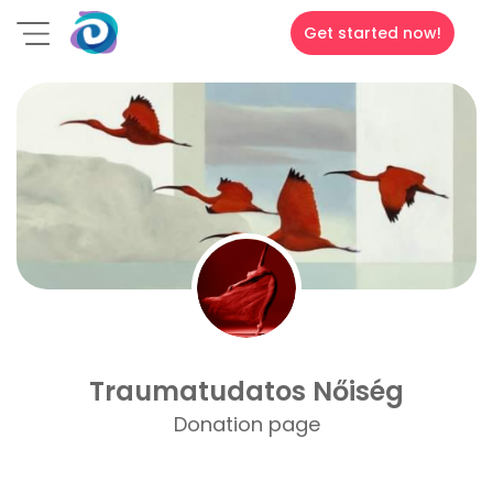
Get started now!
Traumatudatos Nőiség
Donation page