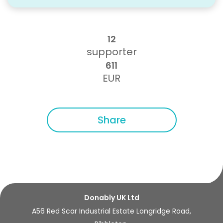
12
supporter
611
EUR
Share
Donably UK Ltd
A56 Red Scar Industrial Estate Longridge Road,