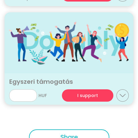
Egyszeri támogatás
HUF
I support
Share