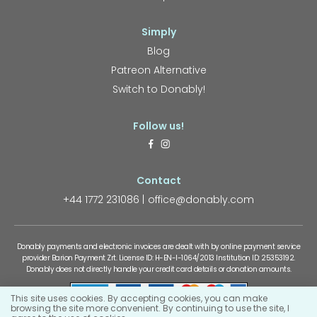
Simply
Blog
Patreon Alternative
Switch to Donably!
Follow us!
Contact
+44 1772 231086
office@donably.com
Donably payments and electronic invoices are dealt with by online payment service
provider Barion Payment Zrt. License ID: H-EN-I-1064/2013 Institution ID: 25353192.
Donably does not directly handle your credit card details or donation amounts.
This site uses cookies. By accepting cookies, you can make
browsing the site more convenient. By continuing to use the site, I