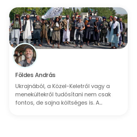
Földes András
Ukrajnából, a Közel-Keletről vagy a
menekültekről tudósítani nem csak
fontos, de sajna költséges is. A
riportjaim egy részét magam
finanszírozom, ha tudsz segíteni, jó
helyre megy. Egyszeri támogatást is
küldhetsz, jobbra a nyílra kell