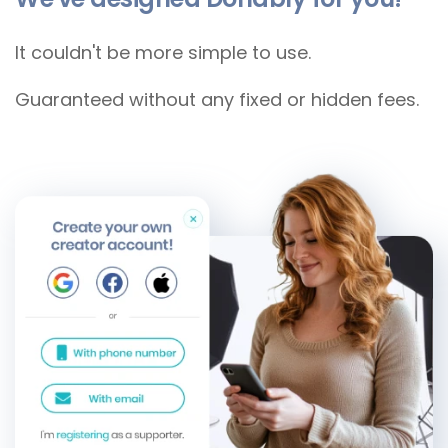
rivers and happier people. Please if
you have the opportunity, support my
It couldn't be more simple to use.
goal with your donation, which I will
Guaranteed without any fixed or hidden fees.
use for site development, education
and garbage collection. I will let you
know about the use of the incoming
donations on my Facebook page.
Thank you for your support! Viktor
<br><br> Мене звати Віктор Бучинський
- екоактивіст. Я відкрив у місті Берегове
приймальний пункт вторинної сировини «
КОЛЬОРОВІ БАКИ», який всі могли
побачити у фільмі « Во ім‘я Тиси». Своєю
місією я намагаюсь зробити Закарпаття
чистішим, зберегти річки і природу та
зробити людей щасливішими. Прошу