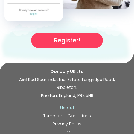
тебе, якщо маєш можливість підтримай
мою місію своїми пожертвуваннями, які
підуть на утримання нашого
приймального пункту, навчання
населення та збір сміття. Про
Register!
використання всіх фінансових
пожертвувань я буду звітувати на своїй
Фейсбук сторінці. Дякую за твоє
пожертвування! З повагою, Віктор.
Donably UK Ltd
A56 Red Scar Industrial Estate Longridge Road,
Ribbleton,
Preston, England, PR2 5NB
Useful
Terms and Conditions
Privacy Policy
Help