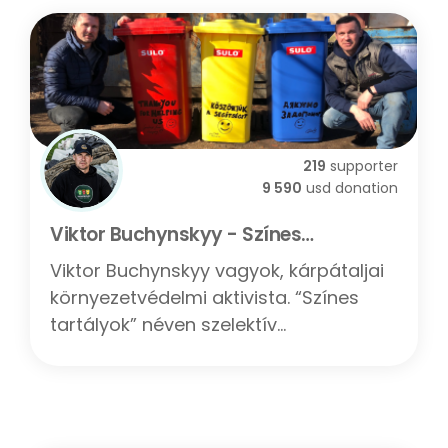
kattintani, hogy látsszon a nigeri
szultán opció.
219
supporter
9 590
usd donation
Viktor Buchynskyy - Színes
tartályok/Кольорові Баки -
Viktor Buchynskyy vagyok, kárpátaljai
Transcarpathia
környezetvédelmi aktivista. “Színes
tartályok” néven szelektív
hulladékudvart nyitottam
Beregszászon, amit “A Tisza nevében”
filmben is láthattál. Missziómmal
próbálok tenni egy tisztább