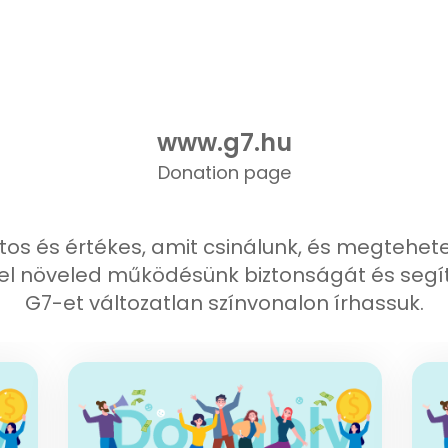
www.g7.hu
Donation page
tos és értékes, amit csinálunk, és megtehet
Ezzel növeled működésünk biztonságát és seg
G7-et változatlan színvonalon írhassuk.