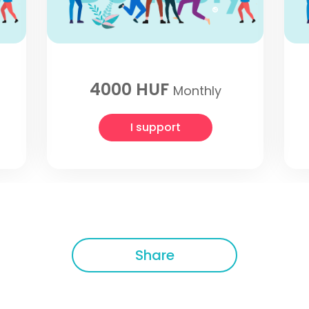
4000 HUF
Monthly
I support
Share