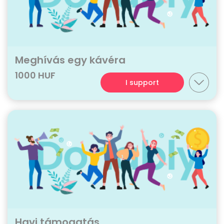
Meghívás egy kávéra
1000 HUF
I support
Havi támogatás