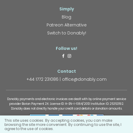
Simply
Blog
Patreon Alternative
Switch to Donably!
Follow us!
Contact
+44 1772 231086
office@donably.com
Donably payments and electronic invoices are dealt with by online payment service
provider Barion Payment Zrt. License ID: H-EN-I-1064/2013 Institution ID: 25353192.
Donably does not directly handle your credit card details or donation amounts.
This site uses cookies. By accepting cookies, you can make
browsing the site more convenient. By continuing to use the site, I
agree to the use of cookies.