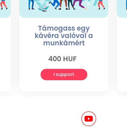
a
Támogass egy
kávéra valóval a
munkámért
400 HUF
I support