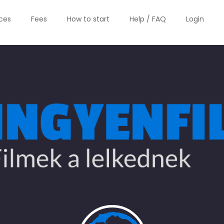
ices
Fees
How to start
Help / FAQ
Login