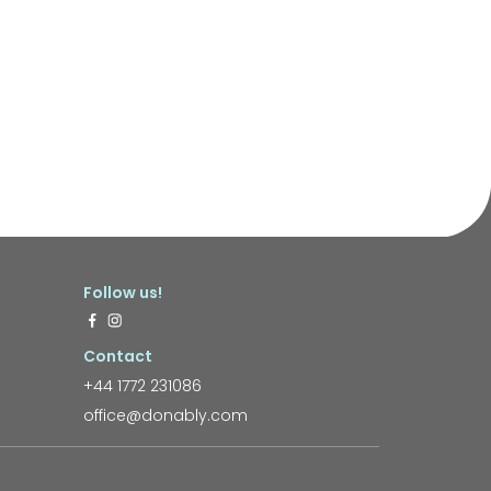
Follow us!
Contact
+44 1772 231086
office@donably.com