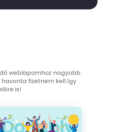
űködő weblapomhoz nagyobb
 havonta fizetnem kell így
őre is!