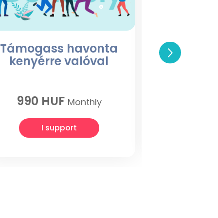
Támogass havonta
Támo
kenyérre valóval
kenyér
990 HUF
10
Monthly
I support
I 