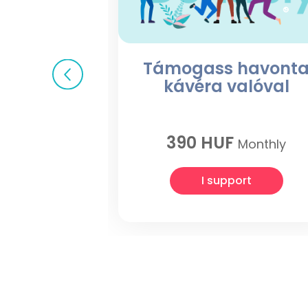
Támogass havont
kávéra valóval
390 HUF
Monthly
I support