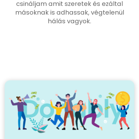
csináljam amit szeretek és ezáltal
másoknak is adhassak, végtelenül
hálás vagyok.