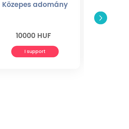
Közepes adomány
Nagy
10000 HUF
200
I support
I 