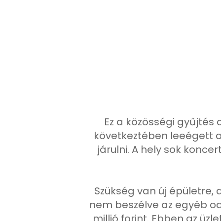
Ez a közösségi gyűjtés a
következtében leeégett 
járulni. A hely sok konc
Szükség van új épületre, 
nem beszélve az egyéb oda
millió forint. Ebben az üz