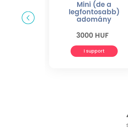
Mini (de a
legfontosabb)
adomány
3000 HUF
I support