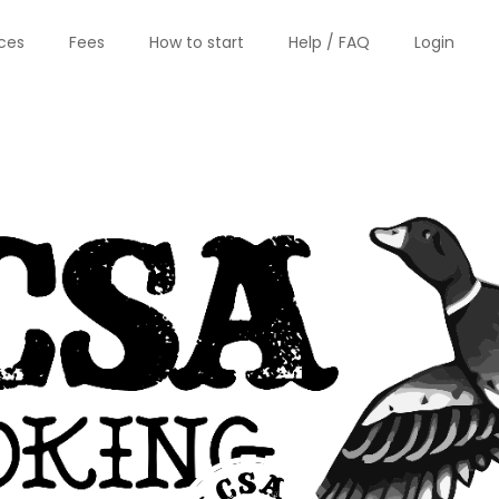
ices
Fees
How to start
Help / FAQ
Login