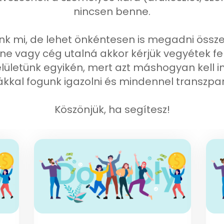
nincsen benne.
mi, de lehet önkéntesen is megadni összege
ne vagy cég utalná akkor kérjük vegyétek fe
lületünk egyikén, mert azt máshogyan kell i
lákkal fogunk igazolni és mindennel transzp
Köszönjük, ha segítesz!