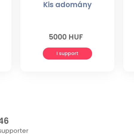
Kis adomány
5000 HUF
I support
46
supporter