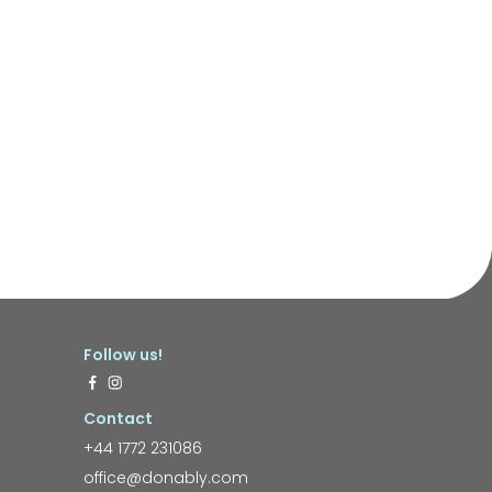
Follow us!
Contact
+44 1772 231086
office@donably.com