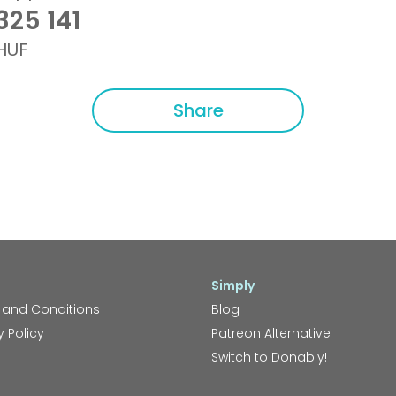
325 141
HUF
Share
Simply
 and Conditions
Blog
y Policy
Patreon Alternative
Switch to Donably!