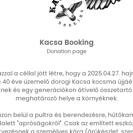
Kacsa Booking
Donation page
zzal a céllal jött létre, hogy a 2025.04.27. 
a 40 éve üzemelő dorogi Kacsa kocsma újjáé
ertnek és egy generációkon átívelő összetart
meghatározó helye a környéknek.
azon belül a pultra és berendezésre, hűtőkamr
lett "apróságokról". Csak az említett eszkö
letvezésnek a személyes kára (árúkészlet, sze