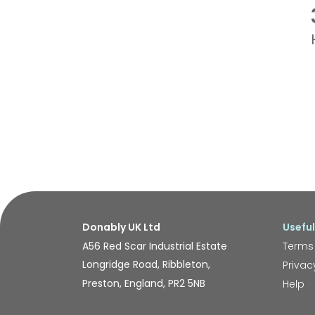
Donably UK Ltd
Useful
A56 Red Scar Industrial Estate
Terms
Longridge Road, Ribbleton,
Privac
Preston, England, PR2 5NB
Help