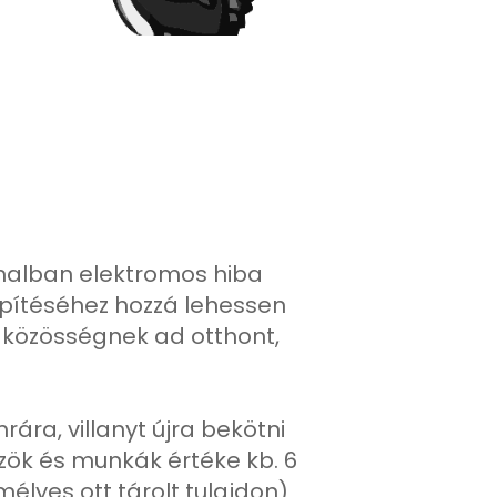
hajnalban elektromos hiba
pítéséhez hozzá lehessen
ó közösségnek ad otthont,
ára, villanyt újra bekötni
zök és munkák értéke kb. 6
mélyes ott tárolt tulajdon)