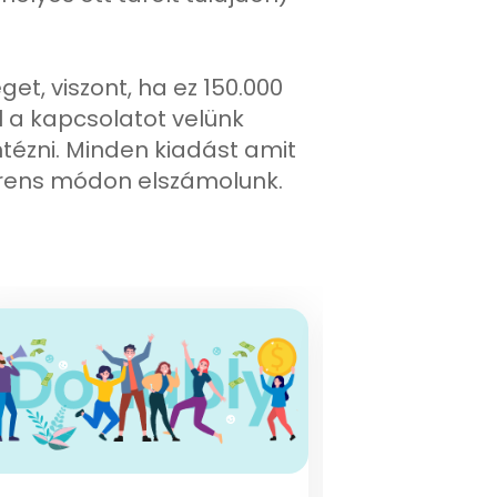
t, viszont, ha ez 150.000
l a kapcsolatot velünk
ntézni. Minden kiadást amit
arens módon elszámolunk.