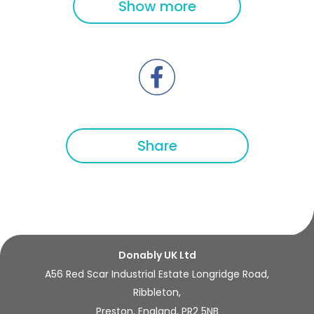
Show more
Share
Donably UK Ltd
A56 Red Scar Industrial Estate Longridge Road,
Ribbleton,
Preston, England, PR2 5NB