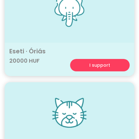
Eseti · Óriás
20000 HUF
I support