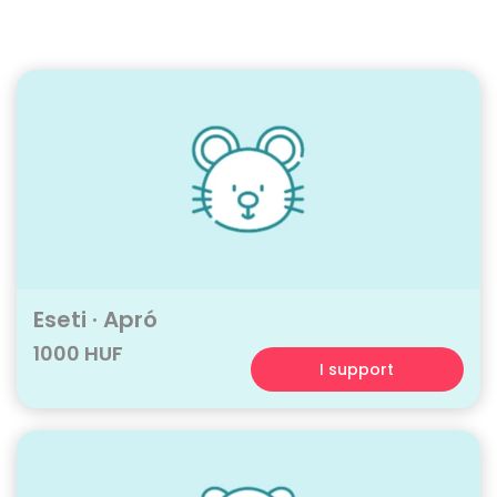
Eseti · Apró
1000 HUF
I support