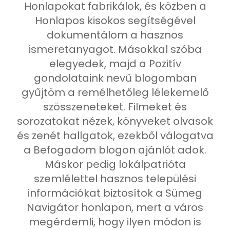
Honlapokat fabrikálok, és közben a
Honlapos kisokos segítségével
dokumentálom a hasznos
ismeretanyagot. Másokkal szóba
elegyedek, majd a Pozitív
gondolataink nevű blogomban
gyűjtöm a remélhetőleg lélekemelő
szösszeneteket. Filmeket és
sorozatokat nézek, könyveket olvasok
és zenét hallgatok, ezekből válogatva
a Befogadom blogon ajánlót adok.
Máskor pedig lokálpatrióta
szemlélettel hasznos települési
információkat biztosítok a Sümeg
Navigátor honlapon, mert a város
megérdemli, hogy ilyen módon is