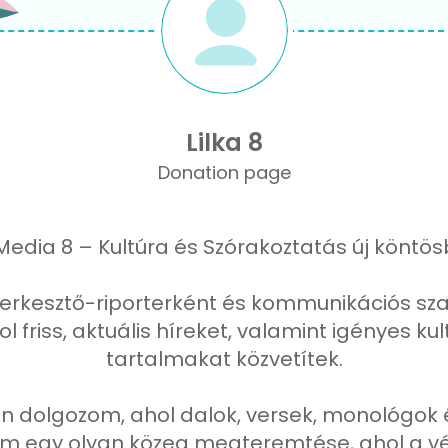
Lilka 8
Donation page
Media 8 – Kultúra és Szórakoztatás új köntö
zerkesztő-riporterként és kommunikációs s
l friss, aktuális híreket, valamint igényes kul
tartalmakat közvetítek.
en dolgozom, ahol dalok, versek, monológok
om egy olyan közeg megteremtése, ahol a v