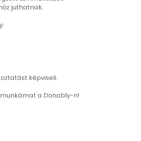
öz juthatnak.
y:
oztatást képviseli.
 a munkámat a Donably-n!