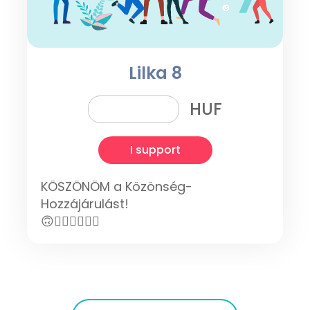
Lilka 8
HUF
I support
KÖSZÖNÖM a Közönség-
Hozzájárulást!
🙃✌🏽💜👍🏽🙂