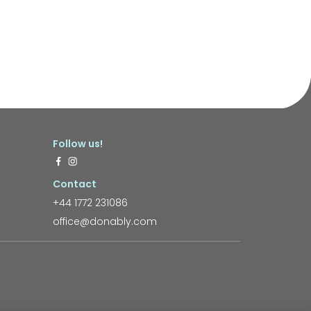
Follow us!
Contact
+44 1772 231086
office@donably.com