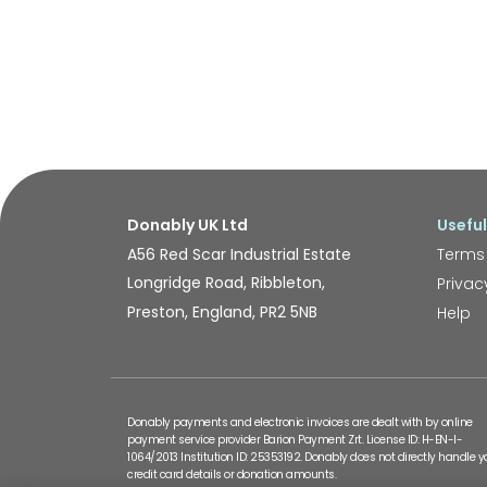
Donably UK Ltd
Useful
A56 Red Scar Industrial Estate
Terms
Longridge Road, Ribbleton,
Privac
Preston, England, PR2 5NB
Help
Donably payments and electronic invoices are dealt with by online
payment service provider Barion Payment Zrt. License ID: H-EN-I-
1064/2013 Institution ID: 25353192. Donably does not directly handle y
credit card details or donation amounts.