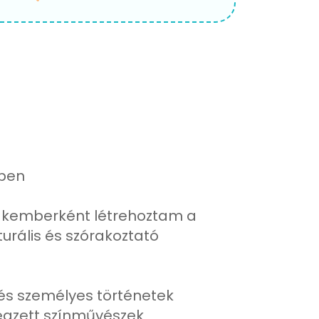
sben
zakemberként létrehoztam a
turális és szórakoztató
 és személyes történetek
égzett színművészek