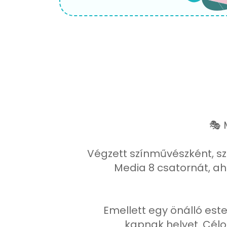
🎭 
Végzett színművészként, s
Media 8 csatornát, aho
Emellett egy önálló est
kapnak helyet. Cél