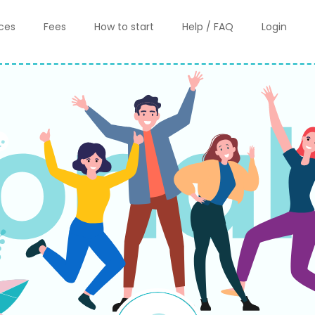
ices
Fees
How to start
Help / FAQ
Login