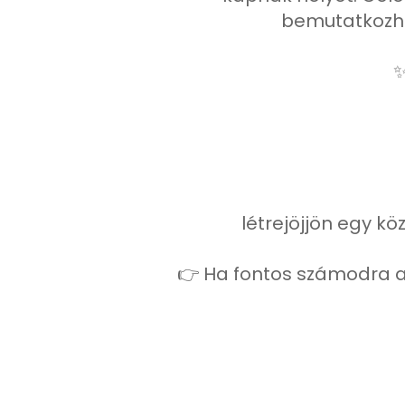
bemutatkozha
✨
létrejöjjön egy kö
👉 Ha fontos számodra a