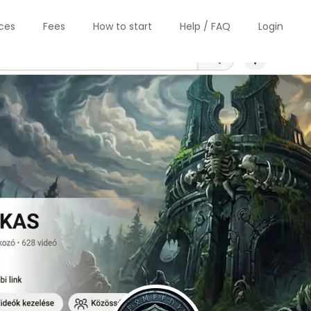
ices
Fees
How to start
Help / FAQ
Login