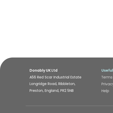
Donably UK Ltd
Useful
A56 Red Scar Industrial Estate
Terms
Longridge Road, Ribbleton,
Privac
Preston, England, PR2 5NB
Help