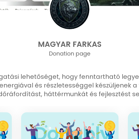
MAGYAR FARKAS
Donation page
ogatási lehetőséget, hogy fenntartható leg
 energiával és részletességgel készüljenek 
időráfordítást, háttérmunkát és fejlesztést seg