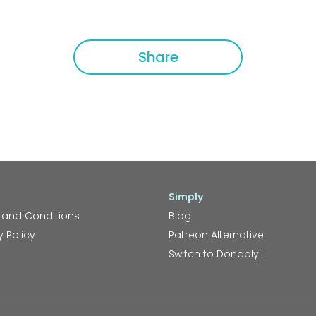
f
Share
Simply
 and Conditions
Blog
y Policy
Patreon Alternative
Switch to Donably!