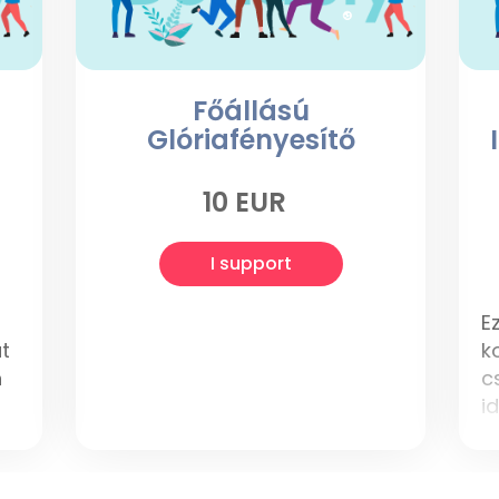
Főállású
Glóriafényesítő
10 EUR
I support
E
t
k
n
c
i
m
k
ü