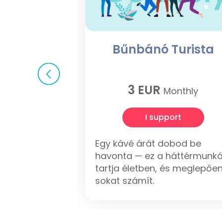
Bűnbánó Turista
3 EUR
Monthly
I support
Egy kávé árát dobod be
havonta — ez a háttérmunká
tartja életben, és meglepőe
sokat számít.