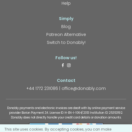
Help
Simply
Blog
Patreon Alternative
Switch to Donably!
Follow us!
Contact
+44 1772 231086
office@donably.com
Donably payments and electronic invoices are dealt with by online payment service
provider Barion Payment Zrt. License ID: H-EN-I-1064/2013 Institution ID: 25353192.
Donably does not directly handle your credit card details or donation amounts.
This site uses cookies. By accepting cookies, you can make