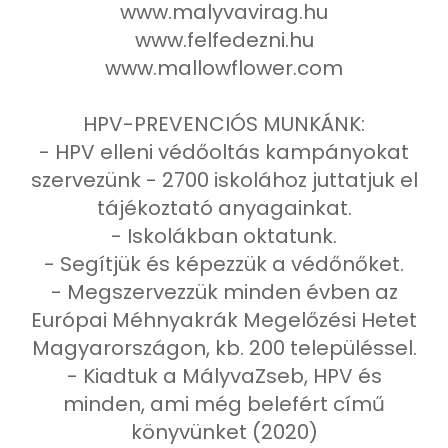
www.malyvavirag.hu
www.felfedezni.hu
www.mallowflower.com
HPV-PREVENCIÓS MUNKÁNK:
- HPV elleni védőoltás kampányokat
szervezünk - 2700 iskolához juttatjuk el
tájékoztató anyagainkat.
- Iskolákban oktatunk.
- Segítjük és képezzük a védőnőket.
- Megszervezzük minden évben az
Európai Méhnyakrák Megelőzési Hetet
Magyarországon, kb. 200 településsel.
- Kiadtuk a MályvaZseb, HPV és
minden, ami még belefért című
könyvünket (2020)