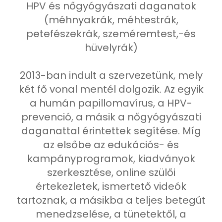
HPV és nőgyógyászati daganatok
(méhnyakrák, méhtestrák,
petefészekrák, szeméremtest,-és
hüvelyrák)
2013-ban indult a szervezetünk, mely
két fő vonal mentél dolgozik. Az egyik
a humán papillomavírus, a HPV-
prevenció, a másik a nőgyógyászati
daganattal érintettek segítése. Míg
az elsőbe az edukációs- és
kampányprogramok, kiadványok
szerkesztése, online szülői
értekezletek, ismertető videók
tartoznak, a másikba a teljes betegút
menedzselése, a tünetektől, a