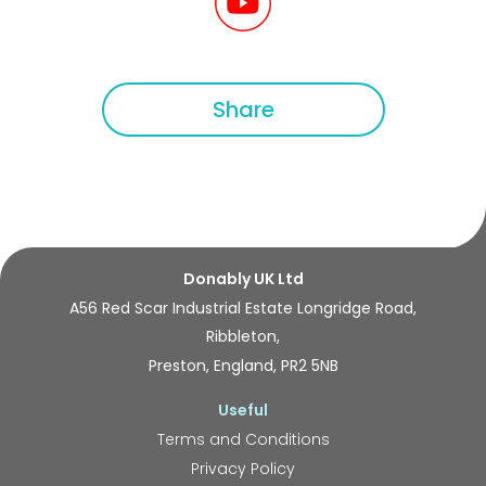
Share
Donably UK Ltd
A56 Red Scar Industrial Estate Longridge Road,
Ribbleton,
Preston, England, PR2 5NB
Useful
Terms and Conditions
Privacy Policy