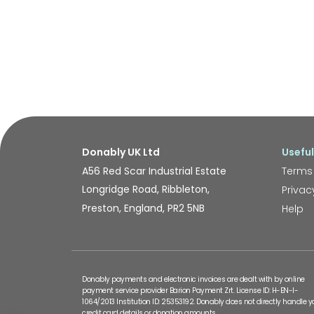
Donably UK Ltd
Useful
A56 Red Scar Industrial Estate
Terms
Longridge Road, Ribbleton,
Privac
Preston, England, PR2 5NB
Help
Donably payments and electronic invoices are dealt with by online
payment service provider Barion Payment Zrt. License ID: H-EN-I-
1064/2013 Institution ID: 25353192. Donably does not directly handle y
credit card details or donation amounts.