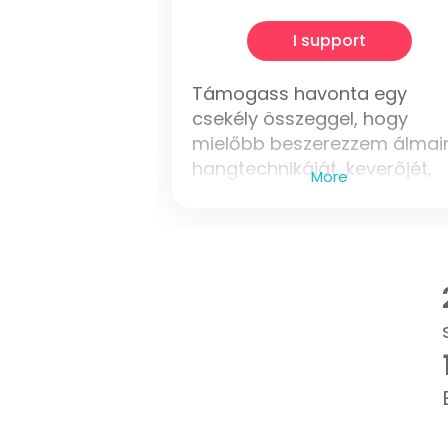
I support
Támogass havonta egy
csekély összeggel, hogy
mielőbb beszerezzem álma
hangtechnikáját, keverőjét,
More
lejátszóját