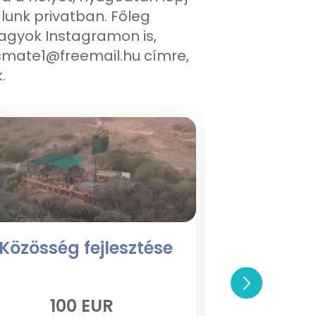
unk privatban. Főleg
agyok Instagramon is,
smate1@freemail.hu címre,
.
Közösség fejlesztése
Valóra
100 EUR
10