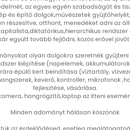
édelmét, az egyes egyén szabadságát és tiszt
ép és építő dolgok,művészetek gyűjtőhelyét, 
n részesítve, otthont, menedéket adni az áll
apitalista,diktatórikus,hierarchikus rendsz
kár együtt tovább fejlődni, közös erővel jövőt 
ányokat olyan dolgokra szeretnék gyűjteni 
dszer kiépítése (napelemek, akkumulátorok, 
ára épülő kert beindítása (víztartály, vízve
hangszerek, keverő, kontroller, mikrofonok ,
fejlesztése, vásárlása.
kamera, hangrögzítő,laptop az itteni esem
Minden adományt hálásan köszönök
tük az érdeklődésed, esetleg meglátogatnád