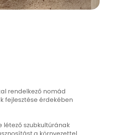
ttal rendelkező nomád
nk fejlesztése érdekében
e létező szubkultúrának
hasznosítást,a környezettel