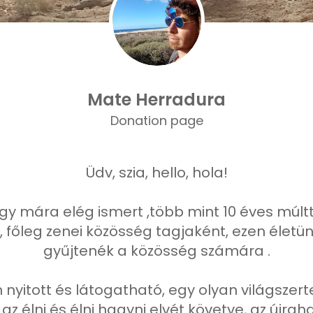
Mate Herradura
Donation page
Üdv, szia, hello, hola!
egy mára elég ismert ,több mint 10 éves múl
főleg zenei közösség tagjaként, ezen életü
gyűjtenék a közösség számára .
nyitott és látogatható, egy olyan világszert
 az élni és élni hagyni elvét követve, az újra