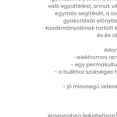
való együttélést, annak v
egymás segítését, a sz
gyakorlását előnybe
kizsákmányolónak tartott k
és és a
Adom
-elektromos ren
- egy permakultúr
- a bulikhoz szükséges 
- jó minosegű video
Amennyiben felkeltettem/