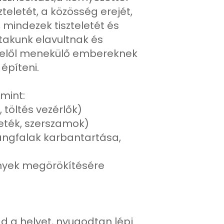
eletét, a közösség erejét,
mindezek tiszteletét és
takunk elavultnak és
er elől menekülő embereknek
építeni.
mint:
töltés vezérlők)
zeték, szerszamok)
hangfalak karbantartása,
ények megörökítésére
 a helyet, nyugodtan lépj