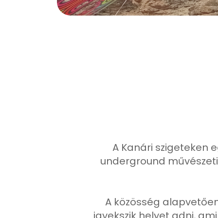
A Kanári szigeteken 
underground művészeti, 
A közösség alapvetően 
igyekszik helyet adni, ami