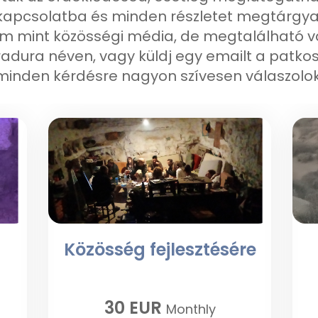
apcsolatba és minden részletet megtárgyal
 mint közösségi média, de megtalálható v
adura néven, vagy küldj egy emailt a patko
minden kérdésre nagyon szívesen válaszolok
Közösség fejlesztésére
30 EUR
Monthly