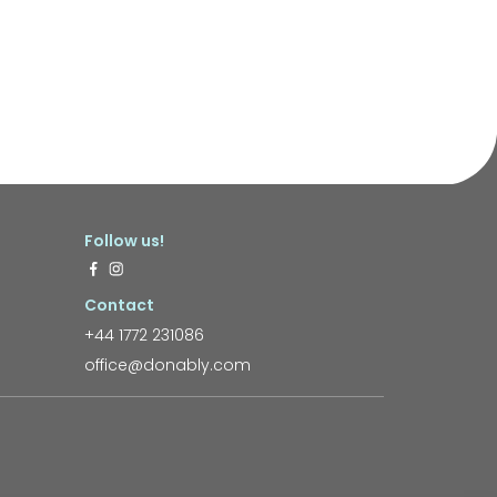
Follow us!
Contact
+44 1772 231086
office@donably.com