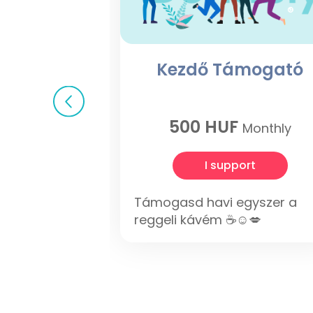
Kezdő Támogató
500 HUF
Monthly
I support
Támogasd havi egyszer a
reggeli kávém ☕️☺️💋