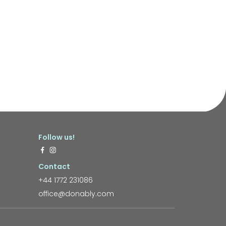
Follow us!
Contact
+44 1772 231086
office@donably.com