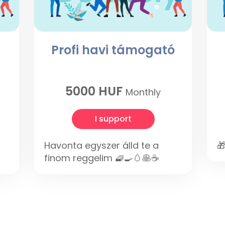
Profi havi támogató
5000 HUF
Monthly
I support
Havonta egyszer álld te a

finom reggelim 🧇🍳🥚🥞☕️