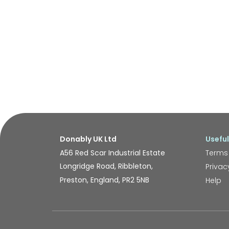
Donably UK Ltd
Useful
A56 Red Scar Industrial Estate
Terms
Longridge Road, Ribbleton,
Privac
Preston, England, PR2 5NB
Help