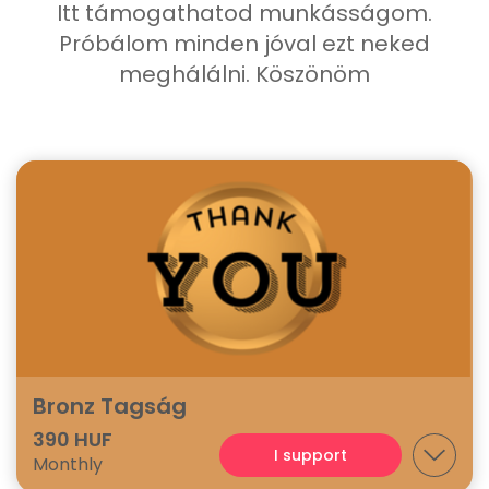
Itt támogathatod munkásságom.
Próbálom minden jóval ezt neked
meghálálni. Köszönöm
Bronz Tagság
390 HUF
I support
Monthly