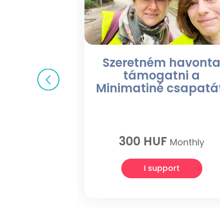
Szeretném havont
támogatni a
Minimatiné csapatá
300 HUF
Monthly
I support