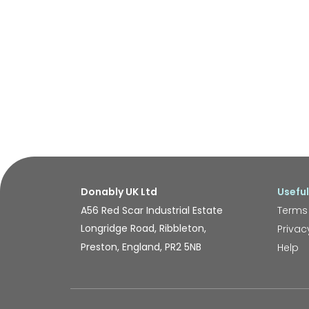
Donably UK Ltd
Useful
A56 Red Scar Industrial Estate
Terms
Longridge Road, Ribbleton,
Privac
Preston, England, PR2 5NB
Help