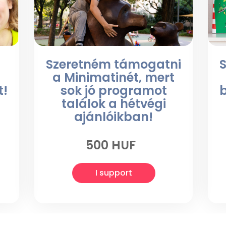
a
Szeretném támogatni
a Minimatinét, mert
t!
sok jó programot
találok a hétvégi
ajánlóikban!
500 HUF
I support