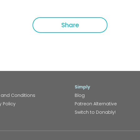
Share
Simply
 and Conditions
Blog
y Policy
Patreon Alternative
Switch to Donably!