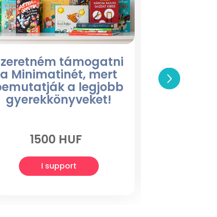
Szeretném támogatni
Szeretné
a Minimatinét, mert
a Minima
bemutatják a legjobb
olyan jó 
gyerekkönyveket!
találu
1500 HUF
250
I support
I 