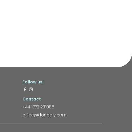
Follow us!
Contact
+44 1772 231086
office@donably.com