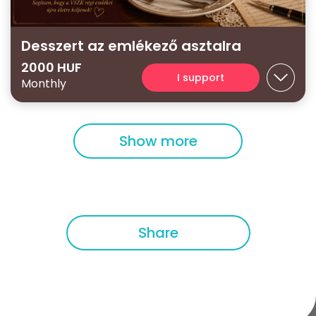
Desszert az emlékező asztalra
2000 HUF
I support
Monthly
Show more
Share