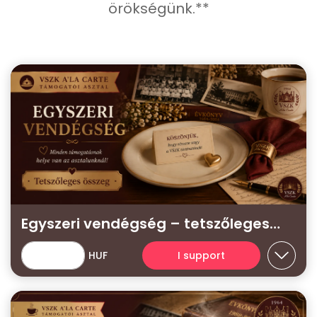
örökségünk.**
Egyszeri vendégség – tetszőleges
támogatás
HUF
I support