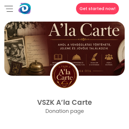
Get started now!
VSZK A’la Carte
Donation page