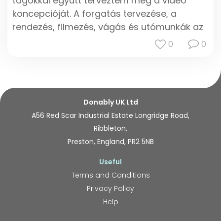
tagokkal együtt terveztem meg a videó
koncepcióját. A forgatás tervezése, a
rendezés, filmezés, vágás és utómunkák az
én reszortom. A megtekintések száma,
0
0
illetve a klip fogadtatása az elvárásaimat
messze felülmúlja. Gondoskodom róla, hogy
az elkövetkező klipek színvonala csak felfelé
tendáljon!
Donably UK Ltd
A56 Red Scar Industrial Estate Longridge Road,
Ribbleton,
Preston, England, PR2 5NB
Useful
Terms and Conditions
Privacy Policy
Help