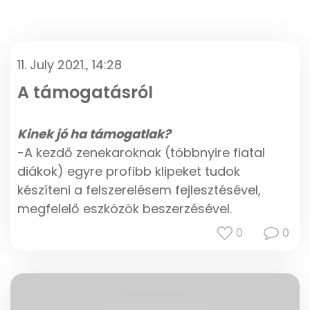
11. July 2021., 14:28
A támogatásról
Kinek jó ha támogatlak?
-A kezdő zenekaroknak (többnyire fiatal
diákok) egyre profibb klipeket tudok
készíteni a felszerelésem fejlesztésével,
megfelelő eszközök beszerzésével.
-Ha a felszerelésem már lehetővé teszi,
0
0
vállalhatok fizetős munkákat. A bevételből
komoly szinten be tudok ruházni a
videózásba. A célom az, hogy
professzionális videoklipeket forgathassak.