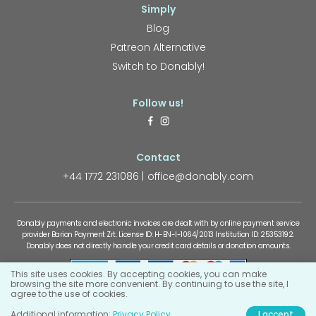
Simply
Blog
Patreon Alternative
Switch to Donably!
Follow us!
Contact
+44 1772 231086
office@donably.com
Donably payments and electronic invoices are dealt with by online payment service
provider Barion Payment Zrt. License ID: H-EN-I-1064/2013 Institution ID: 25353192.
Donably does not directly handle your credit card details or donation amounts.
This site uses cookies. By accepting cookies, you can make
browsing the site more convenient. By continuing to use the site, I
agree to the use of cookies.
Developed by:
Additional information:
Privacy Policy
I accept