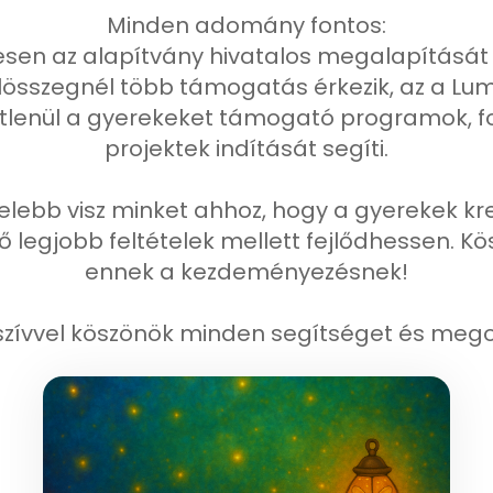
Minden adomány fontos:
esen az alapítvány hivatalos megalapítását
célösszegnél több támogatás érkezik, az a L
etlenül a gyerekeket támogató programok, fo
projektek indítását segíti.
ebb visz minket ahhoz, hogy a gyerekek kre
 legjobb feltételek mellett fejlődhessen. K
ennek a kezdeményezésnek!
szívvel köszönök minden segítséget és mego