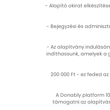
- Alapító okirat elkészít
- Bejegyzési és adminiszt
- Az alapítvány indulásá
indíthassunk, amelyek a g
200 000 Ft - ez fedezi a
A Donably platform 1
támogatni az alapítván