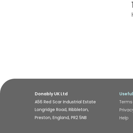
Donably UK Ltd
Useful
A56 Red Scar Industrial Estate
Terms
Longridge Road, Ribbleton,
Privac
Preston, England, PR2 5NB
Help