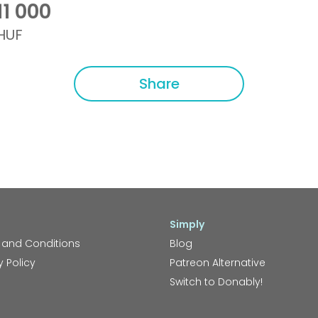
11 000
HUF
Share
Simply
 and Conditions
Blog
y Policy
Patreon Alternative
Switch to Donably!