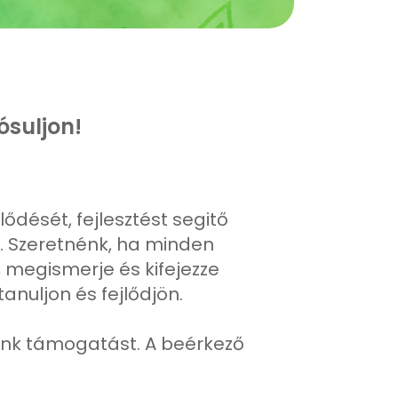
suljon!
ődését, fejlesztést segitő
. Szeretnénk, ha minden
 megismerje és kifejezze
anuljon és fejlődjön.
ünk támogatást. A beérkező