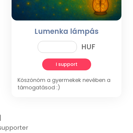
Lumenka lámpás
HUF
I support
Köszönöm a gyermekek nevében a
támogatásod :)
1
supporter