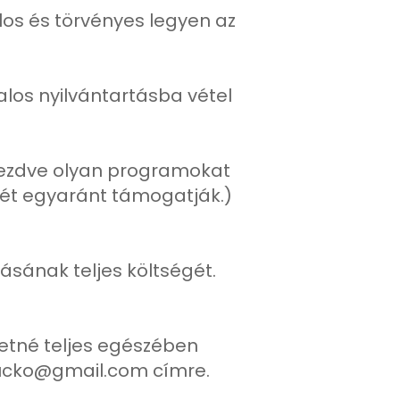
los és törvényes legyen az
alos nyilvántartásba vétel
 kezdve olyan programokat
ését egyaránt támogatják.)
lásának teljes költségét.
etné teljes egészében
akucko@gmail.com címre.