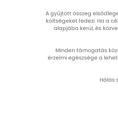
A gyűjtött összeg elsődleg
költségeket fedezi. Ha a 
alapjába kerül, és közv
Minden támogatás közel
érzelmi egészsége a lehető
Hálás 