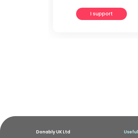
I support
Donably UK Ltd
Useful