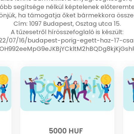
bb segítsége nélkül képtelenek előteremten
önjük, ha támogatja őket bármekkora össze
Cím: 1097 Budapest, Osztag utca 15.
A tűzesetről hírösszefoglaló is készült:
2022/07/16/budapest-porig-egett-haz-17-csal
6OH992eeMpG9eJKBjYCkltM2hBQDg8kjKjGsh
5000 HUF