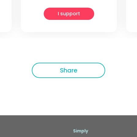
I support
Share
Simply