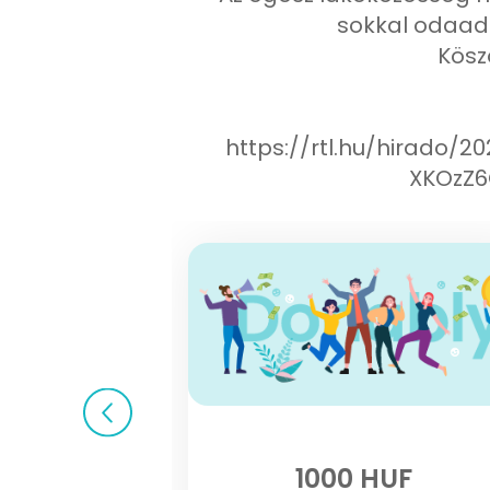
sokkal odaadó
Kösz
https://rtl.hu/hirado/
XKOzZ
1000 HUF