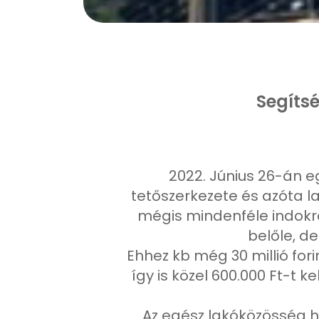
Segíts
2022. Június 26-án e
tetőszerkezete és azóta la
mégis mindenféle indokra 
belőle, de
Ehhez kb még 30 millió for
így is közel 600.000 Ft-t
Az egész lakóközösség h