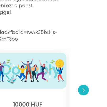
i ezt a pénzt.
ggel.
ad?fbclid=IwAR35bLiIjs-
RmT3oo
10000 HUF
150