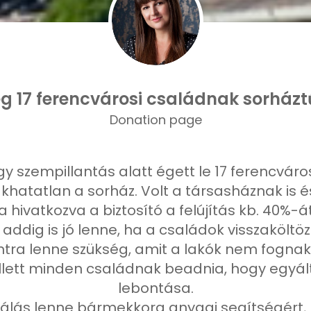
ég 17 ferencvárosi családnak sorházt
Donation page
gy szempillantás alatt égett le 17 ferencvár
khatatlan a sorház. Volt a társasháznak is és
hivatkozva a biztosító a felújítás kb. 40%-át
 addig is jó lenne, ha a családok visszakölt
intra lenne szükség, amit a lakók nem fogna
 kellett minden családnak beadnia, hogy egyál
lebontása.
álás lenne bármekkora anyagi segítségért, m