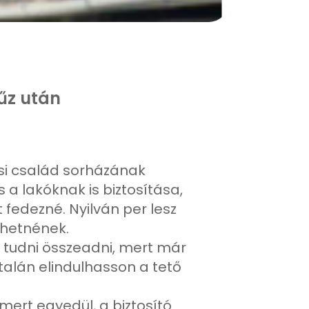
űz után
osi család sorházának
 a lakóknak is biztosítása,
 fedezné. Nyilván per lesz
özhetnének.
k tudni összeadni, mert már
talán elindulhasson a tető
ert egyedül, a biztosító