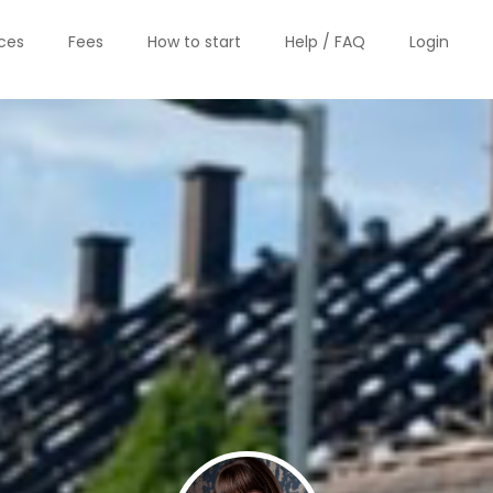
ices
Fees
How to start
Help / FAQ
Login