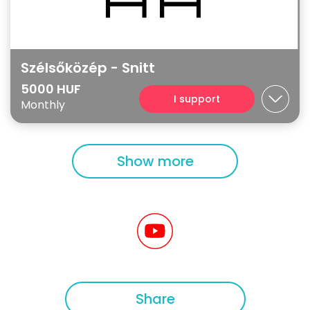
Szélsőközép - Snitt
5000 HUF
I support
Monthly
Show more
Share