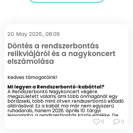
20. May 2026., 08:09
Döntés a rendszerbontás
relikviájáról és a nagykoncert
elszámolása
Kedves támogatóink!
Mi legyen a Rendszerbontó-kabáttal?
A Rendszerbontó Nagykoncert végére
megszületett valami, ami több önmagánál: egy
bőrdzseki, több mint ötven rendszerbontó előadó
aláírásával. Ez a kabát ma már nem egyszerű
ruhadarab, hanem 2026. április 10. tárgyi
lenyomata, a rendszerbontás közös emléke. De
mit kezdjünk vele?
0
0
Árverezzük el, hogy már most segítséget jelentsen