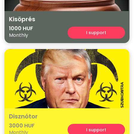
Kisöprés
1000 HUF
I support
Monthly
Disznótor
3000 HUF
I support
Monthly