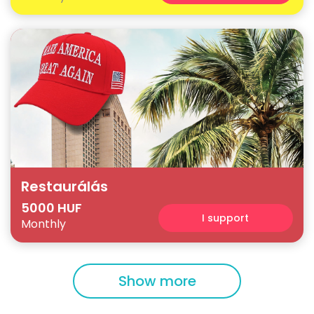
Restaurálás
5000 HUF
I support
Monthly
Show more