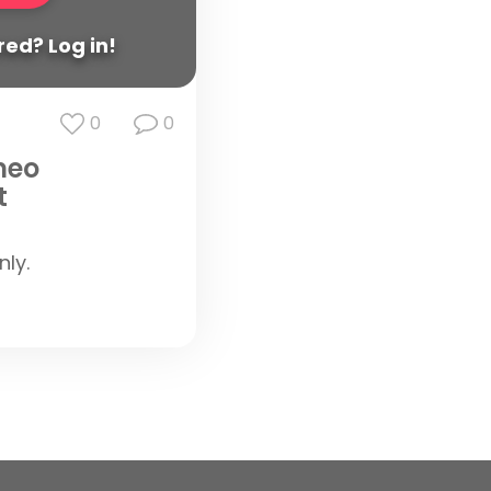
ed? Log in!
0
0
meo
t
nly.