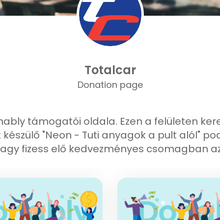
Totalcar
Donation page
Donably támogatói oldala. Ezen a felületen ke
 készülő "Neon - Tuti anyagok a pult alól" po
vagy fizess elő kedvezményes csomagban az