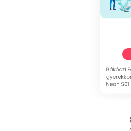
Rákóczi F
gyerekko
Neon S01 