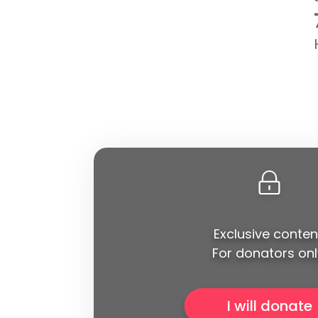
Exclusive conten
For donators onl
I will donate