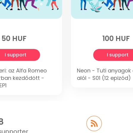
50 HUF
100 HUF
I support
I support
eri: az Alfa Romeo
Neon - Tuti anyagok 
rban kezdődött -
alól - S01 (12 epizód)
EP1
8
supporter