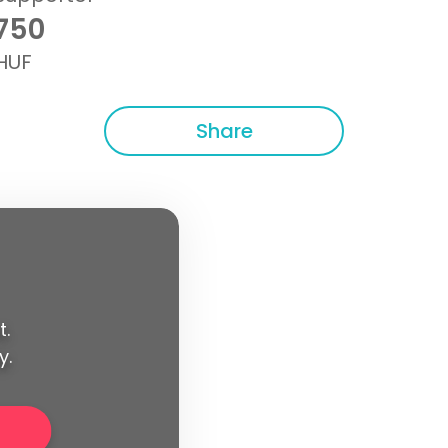
750
HUF
Share
t.
y.