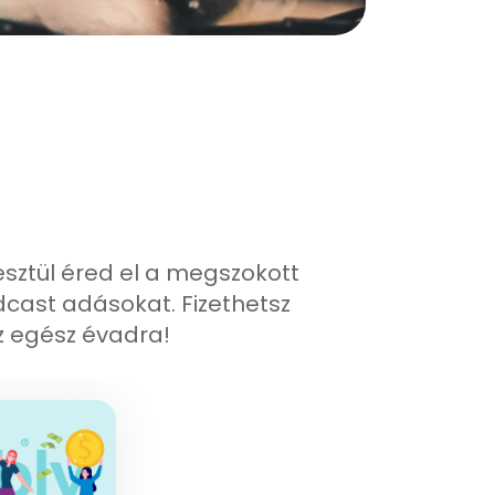
resztül éred el a megszokott
dcast adásokat. Fizethetsz
 egész évadra!