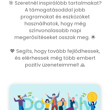
🎯 Szeretnél inspirálóbb tartalmakat?
A támogatásoddal jobb
programokat és eszközöket
használhatok, hogy még
színvonalasabb napi
megerősítéseket osszak meg. 🌟
💖 Segíts, hogy tovább fejlődhessek,
és elérhessek még több embert
pozitív üzeneteimmel! 🙏