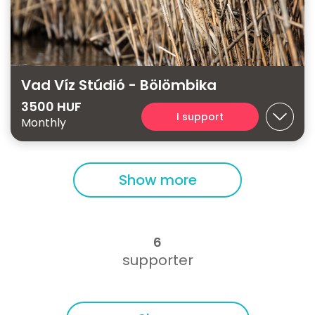
Vad Víz Stúdió - Bölömbika
3500 HUF
I support
Monthly
Show more
6
supporter