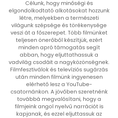
Célunk, hogy minőségi és
elgondolkodtató alkotásokat hozzunk
létre, melyekben a természeti
világunk szépsége és törékenysége
veszi át a főszerepet. Több filmünket
teljesen önerőből készítjük, ezért
minden apró támogatás segít
abban, hogy eljuttathassuk a
vadvilág csodáit a nagyközönségnek.
Filmfesztiválok és televíziós sugárzás
után minden filmünk ingyenesen
elérhető lesz a YouTube-
csatornánkon. A jövőben szeretnénk
továbbá megvalósítani, hogy a
filmjeink angol nyelvű narrációt is
kapjanak, és ezzel eljuttassuk az