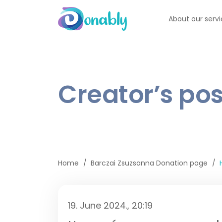
About our serv
Creator’s pos
Home
Barczai Zsuzsanna Donation page
19. June 2024., 20:19