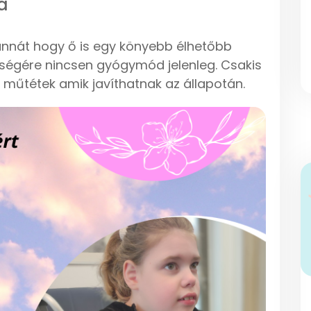
a
Hannát hogy ő is egy könyebb élhetőbb
egségére nincsen gyógymód jelenleg. Csakis
os műtétek amik javíthatnak az állapotán.