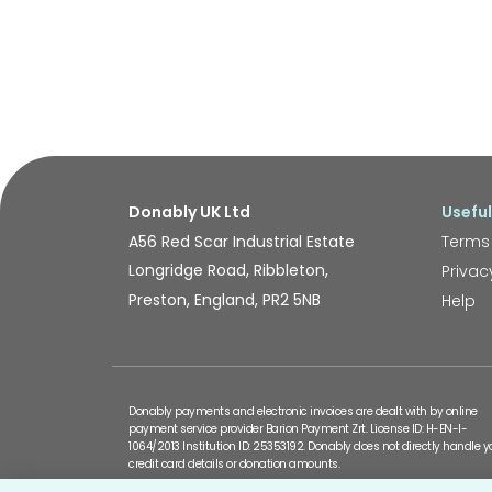
Donably UK Ltd
Useful
A56 Red Scar Industrial Estate
Terms
Longridge Road, Ribbleton,
Privac
Preston, England, PR2 5NB
Help
Donably payments and electronic invoices are dealt with by online
payment service provider Barion Payment Zrt. License ID: H-EN-I-
1064/2013 Institution ID: 25353192. Donably does not directly handle y
credit card details or donation amounts.