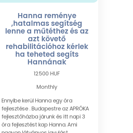
Hanna reménye
,hatalmas segítség
lenne a műtéthez és az
azt követő
rehabilitációhoz kérlek
ha teheted segíts
Hannának
12500 HUF
Monthly
Ennyibe kerül Hanna egy óra
fejlesztése . Budapestre az APRÓKA
fejlesztőházba járunk és itt napi 3
Submit
óra fejlesztést kap Hanna. Ami
nagyon látványos javulást