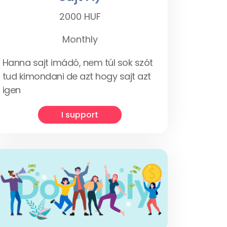
2000 HUF
Monthly
Hanna sajt imádó, nem túl sok szót
tud kimondani de azt hogy sajt azt
igen
I support