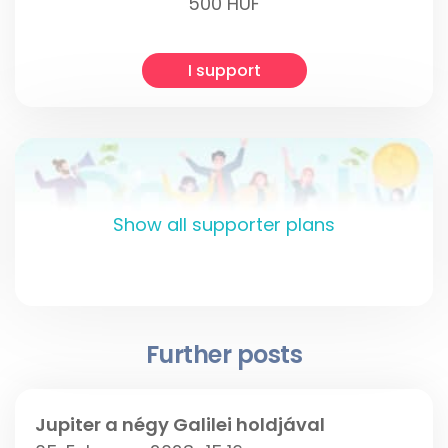
500 HUF
I support
Show all supporter plans
Further posts
Jupiter a négy Galilei holdjával