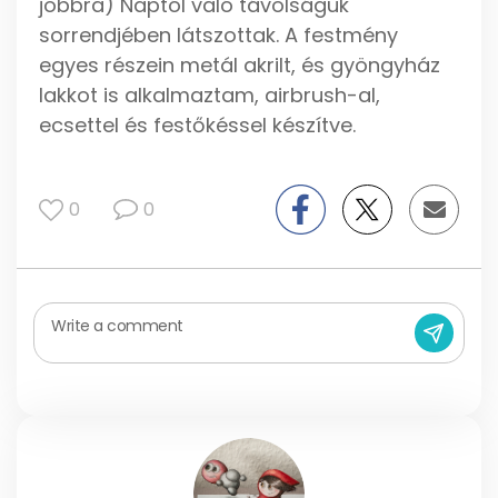
jobbra) Naptól való távolságuk
sorrendjében látszottak. A festmény
egyes részein metál akrilt, és gyöngyház
lakkot is alkalmaztam, airbrush-al,
ecsettel és festőkéssel készítve.
0
0
Write a comment