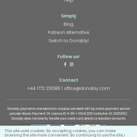
Help
Simply
Blog
Patreon Alternative
Switch to Donably!
Follow us!
Contact
+44 1772 231086
office@donably.com
Donably payments and electronic invoices are dealt with by online payment service
provider Barion Payment Zrt. License ID: H-EN-I-1064/2013 Institution ID: 25353192.
Donably does not directly handle your credit card details or donation amounts.
This site uses cookies. By accepting cookies, you can make
browsing the site more convenient. By continuing to use the site, I