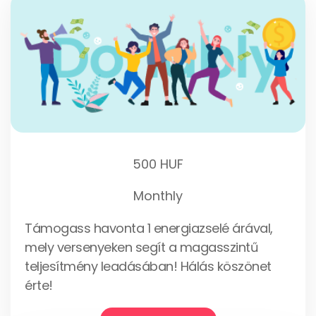
500 HUF
Monthly
Támogass havonta 1 energiazselé árával,
mely versenyeken segít a magasszintű
teljesítmény leadásában! Hálás köszönet
érte!